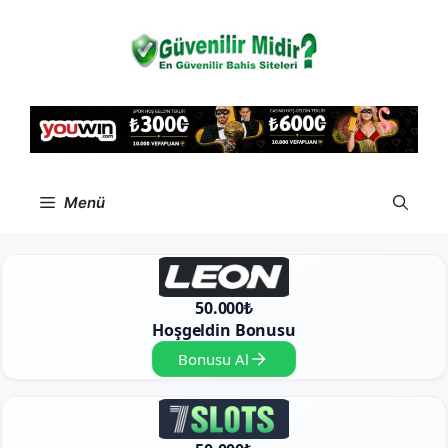
İçeriğe
atla
Menü
50.000₺
Hoşgeldin Bonusu
Bonusu Al