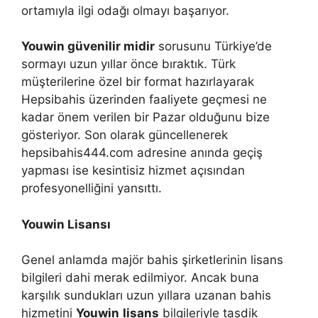
ortamıyla ilgi odağı olmayı başarıyor.
Youwin güvenilir midir
sorusunu Türkiye’de
sormayı uzun yıllar önce bıraktık. Türk
müşterilerine özel bir format hazırlayarak
Hepsibahis üzerinden faaliyete geçmesi ne
kadar önem verilen bir Pazar olduğunu bize
gösteriyor. Son olarak güncellenerek
hepsibahis444.com adresine anında geçiş
yapması ise kesintisiz hizmet açısından
profesyonelliğini yansıttı.
Youwin Lisansı
Genel anlamda majör bahis şirketlerinin lisans
bilgileri dahi merak edilmiyor. Ancak buna
karşılık sundukları uzun yıllara uzanan bahis
hizmetini
Youwin
lisans
bilgileriyle tasdik