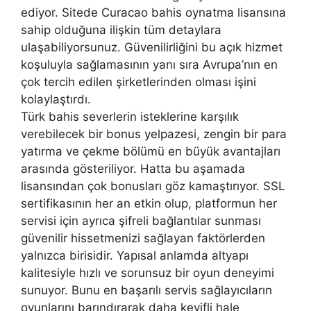
ediyor. Sitede Curacao bahis oynatma lisansına
sahip olduğuna ilişkin tüm detaylara
ulaşabiliyorsunuz. Güvenilirliğini bu açık hizmet
koşuluyla sağlamasının yanı sıra Avrupa’nın en
çok tercih edilen şirketlerinden olması işini
kolaylaştırdı.
Türk bahis severlerin isteklerine karşılık
verebilecek bir bonus yelpazesi, zengin bir para
yatırma ve çekme bölümü en büyük avantajları
arasında gösteriliyor. Hatta bu aşamada
lisansından çok bonusları göz kamaştırıyor. SSL
sertifikasının her an etkin olup, platformun her
servisi için ayrıca şifreli bağlantılar sunması
güvenilir hissetmenizi sağlayan faktörlerden
yalnızca birisidir. Yapısal anlamda altyapı
kalitesiyle hızlı ve sorunsuz bir oyun deneyimi
sunuyor. Bunu en başarılı servis sağlayıcıların
oyunlarını barındırarak daha keyifli hale