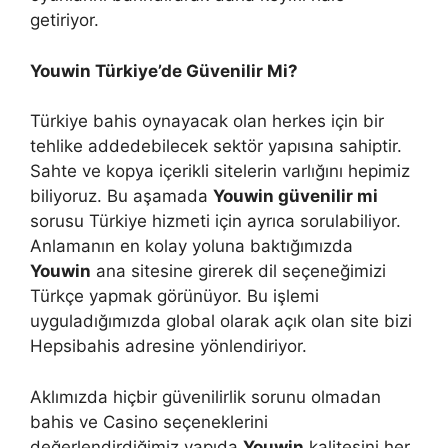
getiriyor.
Youwin Türkiye’de Güvenilir Mi?
Türkiye bahis oynayacak olan herkes için bir
tehlike addedebilecek sektör yapısına sahiptir.
Sahte ve kopya içerikli sitelerin varlığını hepimiz
biliyoruz. Bu aşamada
Youwin güvenilir mi
sorusu Türkiye hizmeti için ayrıca sorulabiliyor.
Anlamanın en kolay yoluna baktığımızda
Youwin
ana sitesine girerek dil seçeneğimizi
Türkçe yapmak görünüyor. Bu işlemi
uyguladığımızda global olarak açık olan site bizi
Hepsibahis adresine yönlendiriyor.
Aklımızda hiçbir güvenilirlik sorunu olmadan
bahis ve Casino seçeneklerini
değerlendirdiğimiz yapıda
Youwin
kalitesini her