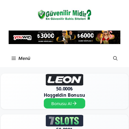
İçeriğe
atla
Menü
50.000₺
Hoşgeldin Bonusu
Bonusu Al