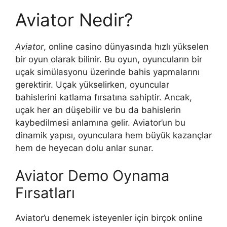
Aviator Nedir?
Aviator
, online casino dünyasında hızlı yükselen
bir oyun olarak bilinir. Bu oyun, oyuncuların bir
uçak simülasyonu üzerinde bahis yapmalarını
gerektirir. Uçak yükselirken, oyuncular
bahislerini katlama fırsatına sahiptir. Ancak,
uçak her an düşebilir ve bu da bahislerin
kaybedilmesi anlamına gelir. Aviator’un bu
dinamik yapısı, oyunculara hem büyük kazançlar
hem de heyecan dolu anlar sunar.
Aviator Demo Oynama
Fırsatları
Aviator’u denemek isteyenler için birçok online