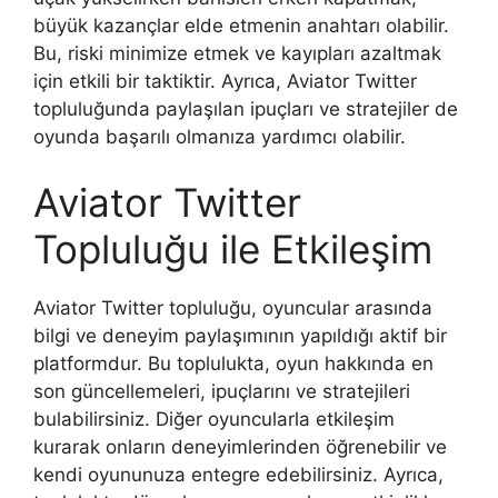
büyük kazançlar elde etmenin anahtarı olabilir.
Bu, riski minimize etmek ve kayıpları azaltmak
için etkili bir taktiktir. Ayrıca, Aviator Twitter
topluluğunda paylaşılan ipuçları ve stratejiler de
oyunda başarılı olmanıza yardımcı olabilir.
Aviator Twitter
Topluluğu ile Etkileşim
Aviator Twitter topluluğu, oyuncular arasında
bilgi ve deneyim paylaşımının yapıldığı aktif bir
platformdur. Bu toplulukta, oyun hakkında en
son güncellemeleri, ipuçlarını ve stratejileri
bulabilirsiniz. Diğer oyuncularla etkileşim
kurarak onların deneyimlerinden öğrenebilir ve
kendi oyununuza entegre edebilirsiniz. Ayrıca,