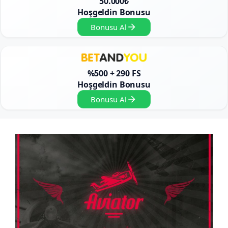
50.000₺
Hoşgeldin Bonusu
Bonusu Al
%500 + 290 FS
Hoşgeldin Bonusu
Bonusu Al