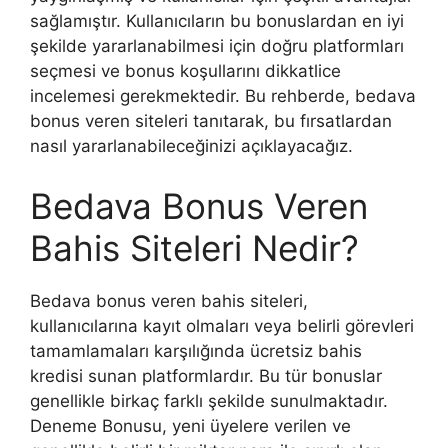
sağlamıştır. Kullanıcıların bu bonuslardan en iyi
şekilde yararlanabilmesi için doğru platformları
seçmesi ve bonus koşullarını dikkatlice
incelemesi gerekmektedir. Bu rehberde, bedava
bonus veren siteleri tanıtarak, bu fırsatlardan
nasıl yararlanabileceğinizi açıklayacağız.
Bedava Bonus Veren
Bahis Siteleri Nedir?
Bedava bonus veren bahis siteleri,
kullanıcılarına kayıt olmaları veya belirli görevleri
tamamlamaları karşılığında ücretsiz bahis
kredisi sunan platformlardır. Bu tür bonuslar
genellikle birkaç farklı şekilde sunulmaktadır.
Deneme Bonusu, yeni üyelere verilen ve