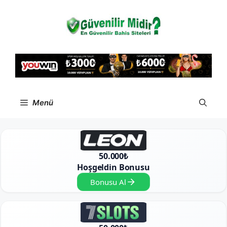
İçeriğe
atla
Menü
50.000₺
Hoşgeldin Bonusu
Bonusu Al