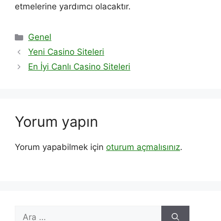
etmelerine yardımcı olacaktır.
Kategoriler
Genel
Yeni Casino Siteleri
En İyi Canlı Casino Siteleri
Yorum yapın
Yorum yapabilmek için
oturum açmalısınız
.
için