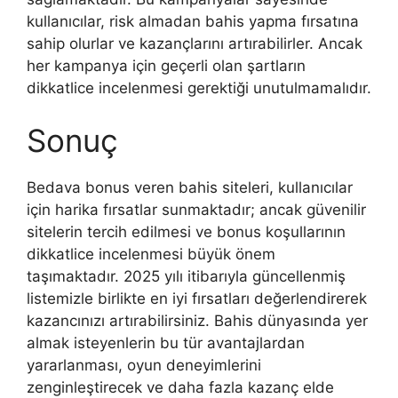
kullanıcılar, risk almadan bahis yapma fırsatına
sahip olurlar ve kazançlarını artırabilirler. Ancak
her kampanya için geçerli olan şartların
dikkatlice incelenmesi gerektiği unutulmamalıdır.
Sonuç
Bedava bonus veren bahis siteleri, kullanıcılar
için harika fırsatlar sunmaktadır; ancak güvenilir
sitelerin tercih edilmesi ve bonus koşullarının
dikkatlice incelenmesi büyük önem
taşımaktadır. 2025 yılı itibarıyla güncellenmiş
listemizle birlikte en iyi fırsatları değerlendirerek
kazancınızı artırabilirsiniz. Bahis dünyasında yer
almak isteyenlerin bu tür avantajlardan
yararlanması, oyun deneyimlerini
zenginleştirecek ve daha fazla kazanç elde