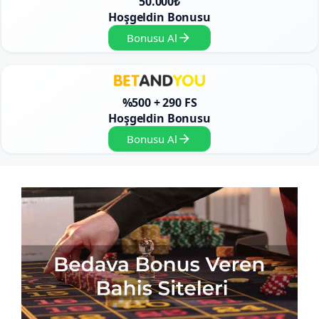
50.000₺
Hoşgeldin Bonusu
Bonusu Al
%500 + 290 FS
Hoşgeldin Bonusu
Bonusu Al