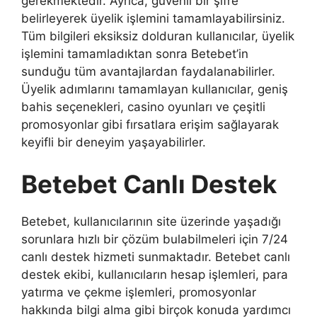
gerekmektedir. Ayrıca, güvenli bir şifre
belirleyerek üyelik işlemini tamamlayabilirsiniz.
Tüm bilgileri eksiksiz dolduran kullanıcılar, üyelik
işlemini tamamladıktan sonra Betebet’in
sunduğu tüm avantajlardan faydalanabilirler.
Üyelik adımlarını tamamlayan kullanıcılar, geniş
bahis seçenekleri, casino oyunları ve çeşitli
promosyonlar gibi fırsatlara erişim sağlayarak
keyifli bir deneyim yaşayabilirler.
Betebet Canlı Destek
Betebet, kullanıcılarının site üzerinde yaşadığı
sorunlara hızlı bir çözüm bulabilmeleri için 7/24
canlı destek hizmeti sunmaktadır. Betebet canlı
destek ekibi, kullanıcıların hesap işlemleri, para
yatırma ve çekme işlemleri, promosyonlar
hakkında bilgi alma gibi birçok konuda yardımcı