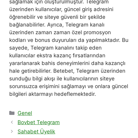
sağlamak için oluşturulmuştur. Telegram
üzerinden kullanıcılar, güncel giriş adresini
öğrenebilir ve siteye güvenli bir şekilde
bağlanabilirler. Ayrıca, Telegram kanalı
üzerinden zaman zaman özel promosyon
kodları ve bonus duyuruları da yapılmaktadır. Bu
sayede, Telegram kanalını takip eden
kullanıcılar ekstra kazanç fırsatlarından
yararlanarak bahis deneyimlerini daha kazançlı
hale getirebilirler. Betebet, Telegram üzerinden
sunduğu bilgi akışı ile kullanıcılarının siteye
sorunsuzca erişimini sağlamayı ve onlara güncel
bilgileri aktarmayı hedeflemektedir.
Kategoriler
Genel
Bovbet Telegram
Sahabet Üyelik