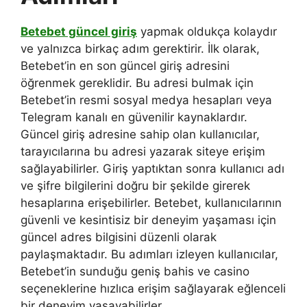
Betebet güncel giriş
yapmak oldukça kolaydır
ve yalnızca birkaç adım gerektirir. İlk olarak,
Betebet’in en son güncel giriş adresini
öğrenmek gereklidir. Bu adresi bulmak için
Betebet’in resmi sosyal medya hesapları veya
Telegram kanalı en güvenilir kaynaklardır.
Güncel giriş adresine sahip olan kullanıcılar,
tarayıcılarına bu adresi yazarak siteye erişim
sağlayabilirler. Giriş yaptıktan sonra kullanıcı adı
ve şifre bilgilerini doğru bir şekilde girerek
hesaplarına erişebilirler. Betebet, kullanıcılarının
güvenli ve kesintisiz bir deneyim yaşaması için
güncel adres bilgisini düzenli olarak
paylaşmaktadır. Bu adımları izleyen kullanıcılar,
Betebet’in sunduğu geniş bahis ve casino
seçeneklerine hızlıca erişim sağlayarak eğlenceli
bir deneyim yaşayabilirler.