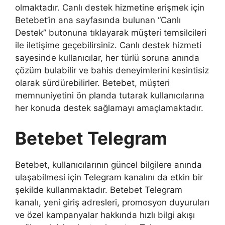
olmaktadır. Canlı destek hizmetine erişmek için
Betebet’in ana sayfasında bulunan “Canlı
Destek” butonuna tıklayarak müşteri temsilcileri
ile iletişime geçebilirsiniz. Canlı destek hizmeti
sayesinde kullanıcılar, her türlü soruna anında
çözüm bulabilir ve bahis deneyimlerini kesintisiz
olarak sürdürebilirler. Betebet, müşteri
memnuniyetini ön planda tutarak kullanıcılarına
her konuda destek sağlamayı amaçlamaktadır.
Betebet Telegram
Betebet, kullanıcılarının güncel bilgilere anında
ulaşabilmesi için Telegram kanalını da etkin bir
şekilde kullanmaktadır. Betebet Telegram
kanalı, yeni giriş adresleri, promosyon duyuruları
ve özel kampanyalar hakkında hızlı bilgi akışı