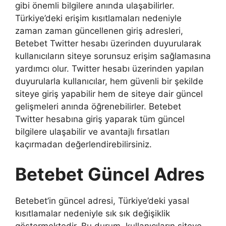
gibi önemli bilgilere anında ulaşabilirler.
Türkiye’deki erişim kısıtlamaları nedeniyle
zaman zaman güncellenen giriş adresleri,
Betebet Twitter hesabı üzerinden duyurularak
kullanıcıların siteye sorunsuz erişim sağlamasına
yardımcı olur. Twitter hesabı üzerinden yapılan
duyurularla kullanıcılar, hem güvenli bir şekilde
siteye giriş yapabilir hem de siteye dair güncel
gelişmeleri anında öğrenebilirler. Betebet
Twitter hesabına giriş yaparak tüm güncel
bilgilere ulaşabilir ve avantajlı fırsatları
kaçırmadan değerlendirebilirsiniz.
Betebet Güncel Adres
Betebet’in güncel adresi, Türkiye’deki yasal
kısıtlamalar nedeniyle sık sık değişiklik