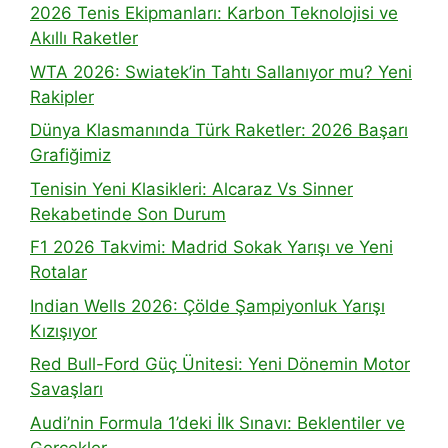
2026 Tenis Ekipmanları: Karbon Teknolojisi ve
Akıllı Raketler
WTA 2026: Swiatek’in Tahtı Sallanıyor mu? Yeni
Rakipler
Dünya Klasmanında Türk Raketler: 2026 Başarı
Grafiğimiz
Tenisin Yeni Klasikleri: Alcaraz Vs Sinner
Rekabetinde Son Durum
F1 2026 Takvimi: Madrid Sokak Yarışı ve Yeni
Rotalar
Indian Wells 2026: Çölde Şampiyonluk Yarışı
Kızışıyor
Red Bull-Ford Güç Ünitesi: Yeni Dönemin Motor
Savaşları
Audi’nin Formula 1’deki İlk Sınavı: Beklentiler ve
Gerçekler