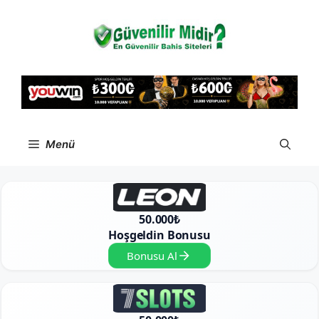
İçeriğe
atla
Menü
50.000₺
Hoşgeldin Bonusu
Bonusu Al