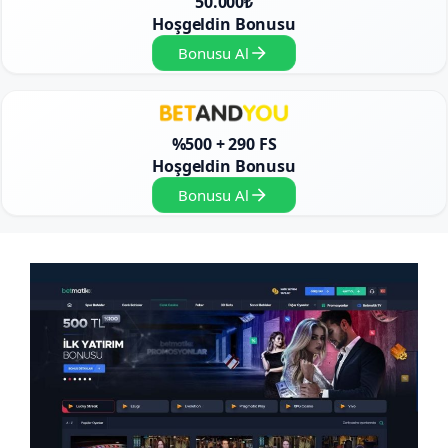
50.000₺
Hoşgeldin Bonusu
Bonusu Al
%500 + 290 FS
Hoşgeldin Bonusu
Bonusu Al