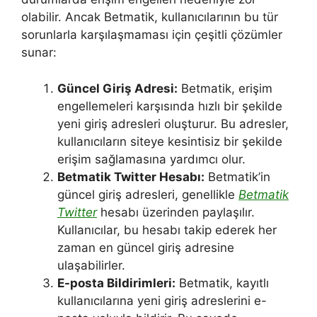
olabilir. Ancak Betmatik, kullanıcılarının bu tür
sorunlarla karşılaşmaması için çeşitli çözümler
sunar:
Güncel Giriş Adresi:
Betmatik, erişim
engellemeleri karşısında hızlı bir şekilde
yeni giriş adresleri oluşturur. Bu adresler,
kullanıcıların siteye kesintisiz bir şekilde
erişim sağlamasına yardımcı olur.
Betmatik Twitter Hesabı:
Betmatik’in
güncel giriş adresleri, genellikle
Betmatik
Twitter
hesabı üzerinden paylaşılır.
Kullanıcılar, bu hesabı takip ederek her
zaman en güncel giriş adresine
ulaşabilirler.
E-posta Bildirimleri:
Betmatik, kayıtlı
kullanıcılarına yeni giriş adreslerini e-