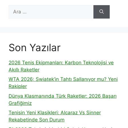
için
ara
Son Yazılar
2026 Tenis Ekipmanları: Karbon Teknolojisi ve
Akıllı Raketler
WTA 2026: Swiatek’in Tahtı Sallanıyor mu? Yeni
Rakipler
Dünya Klasmanında Türk Raketler: 2026 Başarı
Grafiğimiz
Tenisin Yeni Klasikleri: Alcaraz Vs Sinner
Rekabetinde Son Durum