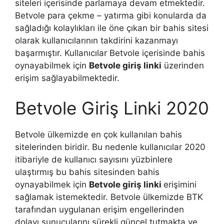
siteleri içerisinde parlamaya devam etmektedir.
Betvole para çekme – yatırma gibi konularda da
sağladığı kolaylıkları ile öne çıkan bir bahis sitesi
olarak kullanıcılarının takdirini kazanmayı
başarmıştır. Kullanıcılar Betvole içerisinde bahis
oynayabilmek için
Betvole giriş linki
üzerinden
erişim sağlayabilmektedir.
Betvole Giriş Linki 2020
Betvole ülkemizde en çok kullanılan bahis
sitelerinden biridir. Bu nedenle kullanıcılar 2020
itibariyle de kullanıcı sayısını yüzbinlere
ulaştırmış bu bahis sitesinden bahis
oynayabilmek için
Betvole giriş linki
erişimini
sağlamak istemektedir. Betvole ülkemizde BTK
tarafından uygulanan erişim engellerinden
dolayı sunucularını sürekli güncel tutmakta ve