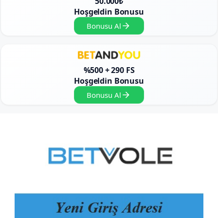
50.000₺
Hoşgeldin Bonusu
Bonusu Al
%500 + 290 FS
Hoşgeldin Bonusu
Bonusu Al