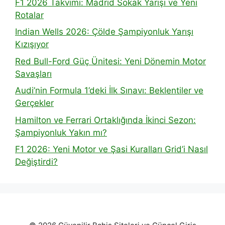
F1 2026 Takvimi: Madrid Sokak Yarışı ve Yeni
Rotalar
Indian Wells 2026: Çölde Şampiyonluk Yarışı
Kızışıyor
Red Bull-Ford Güç Ünitesi: Yeni Dönemin Motor
Savaşları
Audi’nin Formula 1’deki İlk Sınavı: Beklentiler ve
Gerçekler
Hamilton ve Ferrari Ortaklığında İkinci Sezon:
Şampiyonluk Yakın mı?
F1 2026: Yeni Motor ve Şasi Kuralları Grid’i Nasıl
Değiştirdi?