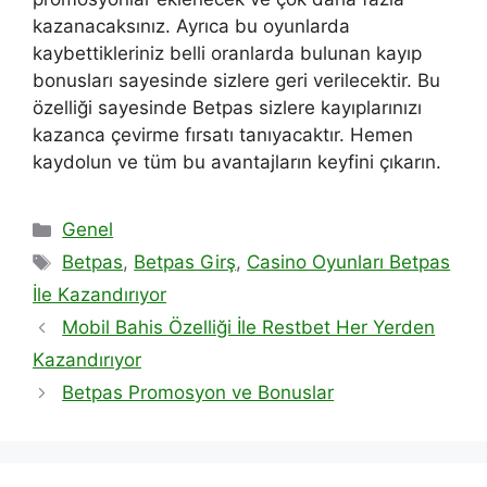
kazanacaksınız. Ayrıca bu oyunlarda
kaybettikleriniz belli oranlarda bulunan kayıp
bonusları sayesinde sizlere geri verilecektir. Bu
özelliği sayesinde Betpas sizlere kayıplarınızı
kazanca çevirme fırsatı tanıyacaktır. Hemen
kaydolun ve tüm bu avantajların keyfini çıkarın.
Kategoriler
Genel
Etiketler
Betpas
,
Betpas Girş
,
Casino Oyunları Betpas
İle Kazandırıyor
Mobil Bahis Özelliği İle Restbet Her Yerden
Kazandırıyor
Betpas Promosyon ve Bonuslar