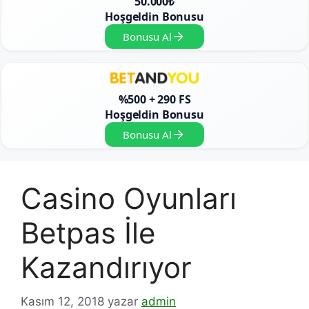
50.000₺
Hoşgeldin Bonusu
Bonusu Al
%500 + 290 FS
Hoşgeldin Bonusu
Bonusu Al
Casino Oyunları
Betpas İle
Kazandırıyor
Kasım 12, 2018
yazar
admin