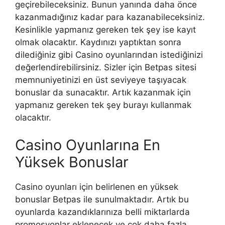
geçirebileceksiniz. Bunun yanında daha önce
kazanmadığınız kadar para kazanabileceksiniz.
Kesinlikle yapmanız gereken tek şey ise kayıt
olmak olacaktır. Kaydınızı yaptıktan sonra
dilediğiniz gibi Casino oyunlarından istediğinizi
değerlendirebilirsiniz. Sizler için Betpas sitesi
memnuniyetinizi en üst seviyeye taşıyacak
bonuslar da sunacaktır. Artık kazanmak için
yapmanız gereken tek şey burayı kullanmak
olacaktır.
Casino Oyunlarına En
Yüksek Bonuslar
Casino oyunları için belirlenen en yüksek
bonuslar Betpas ile sunulmaktadır. Artık bu
oyunlarda kazandıklarınıza belli miktarlarda
promosyonlar eklenecek ve çok daha fazla