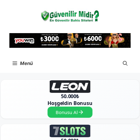
İçeriğe
atla
Menü
50.000₺
Hoşgeldin Bonusu
Bonusu Al