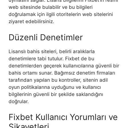
uymasını sağlar. Lisans bilgilerini Fixbet’in resmi
web sitesinde bulabilir ve bu bilgileri
doğrulamak için ilgili otoritelerin web sitelerini
ziyaret edebilirsiniz.
Düzenli Denetimler
Lisanslı bahis siteleri, belirli aralıklarla
denetimlere tabi tutulur. Fixbet de bu
denetimlerden geçerek kullanıcılarına güvenli bir
bahis ortamı sunar. Bağımsız denetim firmaları
tarafından yapılan bu kontroller, sitenin adil
oyun politikalarına uyduğunu ve kullanıcı
bilgilerinin güvenli bir şekilde saklandığını
doğrular.
Fixbet Kullanıcı Yorumları ve
Şikayetleri