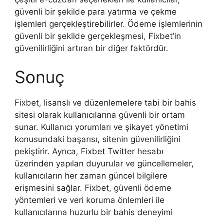
güvenli bir şekilde para yatırma ve çekme
işlemleri gerçekleştirebilirler. Ödeme işlemlerinin
güvenli bir şekilde gerçekleşmesi, Fixbet’in
güvenilirliğini artıran bir diğer faktördür.
Sonuç
Fixbet, lisanslı ve düzenlemelere tabi bir bahis
sitesi olarak kullanıcılarına güvenli bir ortam
sunar. Kullanıcı yorumları ve şikayet yönetimi
konusundaki başarısı, sitenin güvenilirliğini
pekiştirir. Ayrıca, Fixbet Twitter hesabı
üzerinden yapılan duyurular ve güncellemeler,
kullanıcıların her zaman güncel bilgilere
erişmesini sağlar. Fixbet, güvenli ödeme
yöntemleri ve veri koruma önlemleri ile
kullanıcılarına huzurlu bir bahis deneyimi