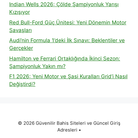
Indian Wells 2026: Çölde Şampiyonluk Yarışı
Kızışıyor
Red Bull-Ford Güç Ünitesi: Yeni Dönemin Motor
Savaşları
Audi’nin Formula 1’deki İlk Sınavı: Beklentiler ve
Gerçekler
Hamilton ve Ferrari Ortaklığında İkinci Sezon:
Şampiyonluk Yakın mı?
F1 2026: Yeni Motor ve Şasi Kuralları Grid’i Nasıl
Değiştirdi?
© 2026 Güvenilir Bahis Siteleri ve Güncel Giriş
Adresleri
•