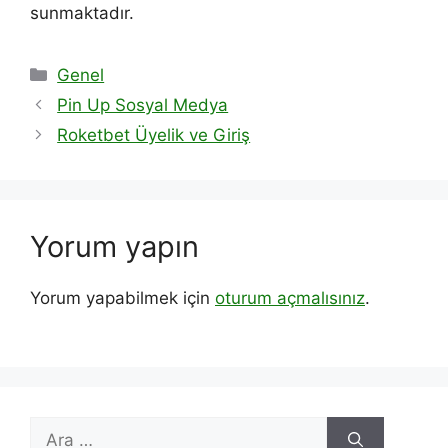
sunmaktadır.
Kategoriler
Genel
Pin Up Sosyal Medya
Roketbet Üyelik ve Giriş
Yorum yapın
Yorum yapabilmek için
oturum açmalısınız
.
için