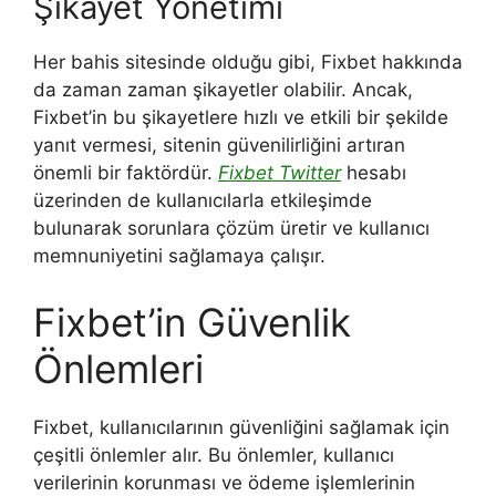
Şikayet Yönetimi
Her bahis sitesinde olduğu gibi, Fixbet hakkında
da zaman zaman şikayetler olabilir. Ancak,
Fixbet’in bu şikayetlere hızlı ve etkili bir şekilde
yanıt vermesi, sitenin güvenilirliğini artıran
önemli bir faktördür.
Fixbet Twitter
hesabı
üzerinden de kullanıcılarla etkileşimde
bulunarak sorunlara çözüm üretir ve kullanıcı
memnuniyetini sağlamaya çalışır.
Fixbet’in Güvenlik
Önlemleri
Fixbet, kullanıcılarının güvenliğini sağlamak için
çeşitli önlemler alır. Bu önlemler, kullanıcı
verilerinin korunması ve ödeme işlemlerinin