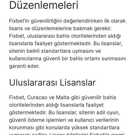
Düzenlemeleri
Fixbet’in güvenilirliğini değerlendirirken ilk olarak
lisans ve düzenlemelerine bakmak gerekir.
Fixbet, uluslararası bahis otoritelerinden aldığı
lisanslarla faaliyet göstermektedir. Bu lisanslar,
sitenin belirli standartlara uymasını ve
kullanıcılarına güvenli bir bahis ortamı sunmasını
garanti eder.
Uluslararası Lisanslar
Fixbet, Curacao ve Malta gibi güvenilir bahis
otoritelerinden aldığı lisanslarla faaliyet
göstermektedir. Bu lisanslar, sitenin adil oyun,
güvenli ödeme işlemleri ve kullanıcı verilerinin
korunması gibi konularda yüksek standartlara