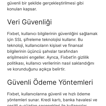
güvenli bir şekilde gerçekleştirilmesi gibi
konuları kapsar.
Veri Güvenliği
Fixbet, kullanıcı bilgilerinin güvenliğini sağlamak
için SSL şifreleme teknolojisi kullanır. Bu
teknoloji, kullanıcıların kişisel ve finansal
bilgilerinin üçüncü şahıslar tarafından
erişilmesini engeller. Ayrıca, Fixbet’in gizlilik
politikası, kullanıcı verilerinin nasıl saklandığını
ve korunduğunu açıkça belirtir.
Güvenli Ödeme Yöntemleri
Fixbet, kullanıcılarına güvenli ve hızlı ödeme
yöntemleri sunar. Kredi kartı, banka havalesi ve
çeşitli e-cüzdan seçenekleri ile kullanıcılar,