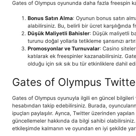
Gates of Olympus oyununda daha fazla freespin ka
Bonus Satın Alma
: Oyunun bonus satın alma 
alabilirsiniz. Bu, belirli bir ücret karşılığınd
Düşük Maliyetli Bahisler
: Düşük maliyetli 
turunu doğal yollarla tetikleme şansınızı artıra
Promosyonlar ve Turnuvalar
: Casino sitel
katılarak ek freespinler kazanabilirsiniz. G
olduğu için sık sık bu tür etkinliklere dahil edil
Gates of Olympus Twitter
Gates of Olympus oyunuyla ilgili en güncel bilgileri
hesabından takip edebilirsiniz. Burada, oyuncuların k
ipuçları paylaşılır. Ayrıca, Twitter üzerinden yapı
güncellemeler hakkında da bilgi sahibi olabilirsini
etkileşimde kalmanın ve oyundan en iyi şekilde yar