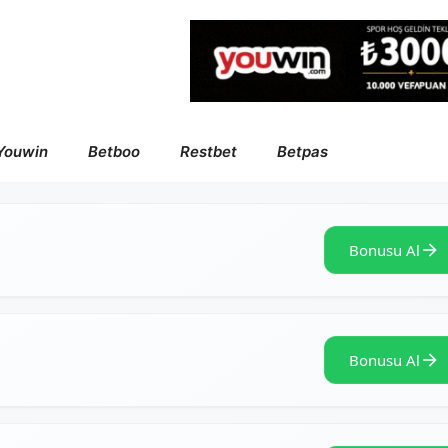
Youwin
Betboo
Restbet
Betpas
Bonusu Al
Bonusu Al