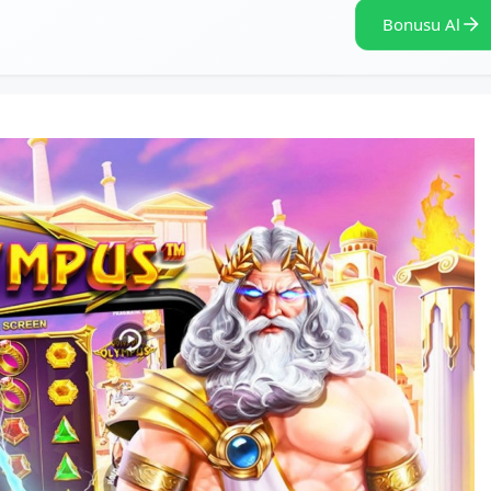
Bonusu Al