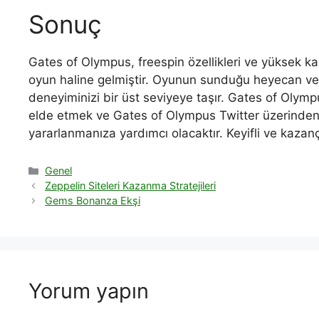
Sonuç
Gates of Olympus, freespin özellikleri ve yüksek kaz
oyun haline gelmiştir. Oyunun sunduğu heyecan verici
deneyiminizi bir üst seviyeye taşır. Gates of Olymp
elde etmek ve Gates of Olympus Twitter üzerinden 
yararlanmanıza yardımcı olacaktır. Keyifli ve kazançl
Kategoriler
Genel
Zeppelin Siteleri Kazanma Stratejileri
Gems Bonanza Ekşi
Yorum yapın