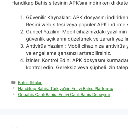
Handikap Bahis sitesinin APK’sını indirirken dikkate
Güvenilir Kaynaklar: APK dosyasını indirirken,
Resmi web sitesi veya popüler APK indirme sit
Güncel Yazılım: Mobil cihazınızdaki yazılım
güvenlik açıklarını düzeltmek ve zararlı yazı
Antivirüs Yazılımı: Mobil cihazınıza antivirüs
ve engelleme şansınızı artırabilirsiniz.
İzinleri Kontrol Edin: APK dosyasını kurmadan
kontrol edin. Gereksiz veya şüpheli izin talep
Kategoriler
Bahis Siteleri
Handikap Bahis: Türkiye’nin En İyi Bahis Platformu
Onbahis Canlı Bahis: En İyi Canlı Bahis Deneyimi