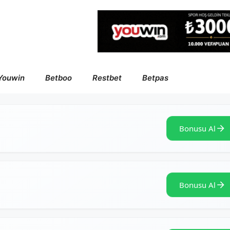
Youwin
Betboo
Restbet
Betpas
Bonusu Al
Bonusu Al