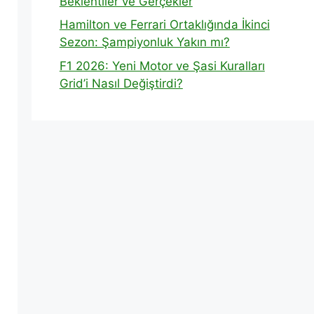
Beklentiler ve Gerçekler
Hamilton ve Ferrari Ortaklığında İkinci
Sezon: Şampiyonluk Yakın mı?
F1 2026: Yeni Motor ve Şasi Kuralları
Grid’i Nasıl Değiştirdi?