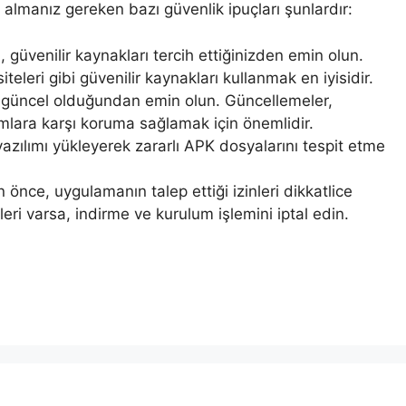
 almanız gereken bazı güvenlik ipuçları şunlardır:
 güvenilir kaynakları tercih ettiğinizden emin olun.
eleri gibi güvenilir kaynakları kullanmak en iyisidir.
ın güncel olduğundan emin olun. Güncellemeler,
lımlara karşı koruma sağlamak için önemlidir.
 yazılımı yükleyerek zararlı APK dosyalarını tespit etme
 önce, uygulamanın talep ettiği izinleri dikkatlice
leri varsa, indirme ve kurulum işlemini iptal edin.