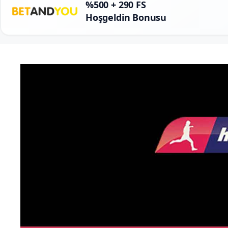
%500 + 290 FS
Hoşgeldin Bonusu