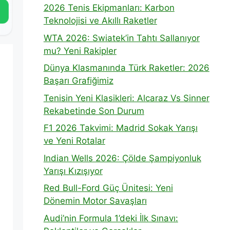
2026 Tenis Ekipmanları: Karbon
Teknolojisi ve Akıllı Raketler
WTA 2026: Swiatek’in Tahtı Sallanıyor
mu? Yeni Rakipler
Dünya Klasmanında Türk Raketler: 2026
Başarı Grafiğimiz
Tenisin Yeni Klasikleri: Alcaraz Vs Sinner
Rekabetinde Son Durum
F1 2026 Takvimi: Madrid Sokak Yarışı
ve Yeni Rotalar
Indian Wells 2026: Çölde Şampiyonluk
Yarışı Kızışıyor
Red Bull-Ford Güç Ünitesi: Yeni
Dönemin Motor Savaşları
Audi’nin Formula 1’deki İlk Sınavı: