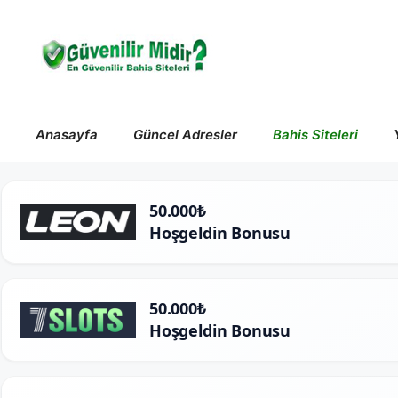
İçeriğe
atla
Anasayfa
Güncel Adresler
Bahis Siteleri
50.000₺
Hoşgeldin Bonusu
50.000₺
Hoşgeldin Bonusu