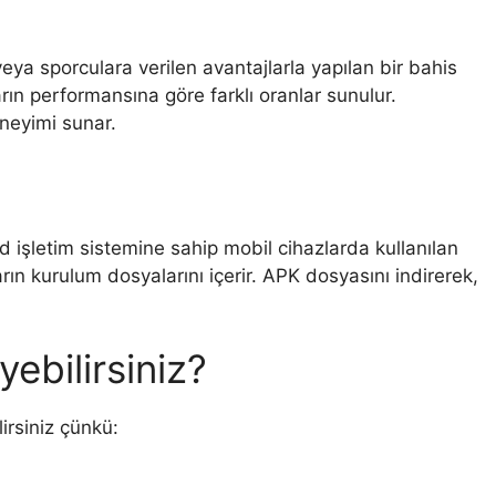
ya sporculara verilen avantajlarla yapılan bir bahis
rın performansına göre farklı oranlar sunulur.
neyimi sunar.
 işletim sistemine sahip mobil cihazlarda kullanılan
ın kurulum dosyalarını içerir. APK dosyasını indirerek,
ebilirsiniz?
irsiniz çünkü: