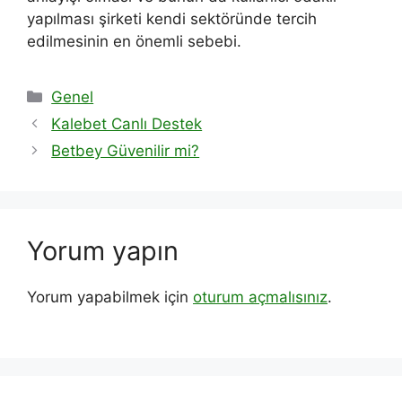
yapılması şirketi kendi sektöründe tercih
edilmesinin en önemli sebebi.
Kategoriler
Genel
Kalebet Canlı Destek
Betbey Güvenilir mi?
Yorum yapın
Yorum yapabilmek için
oturum açmalısınız
.