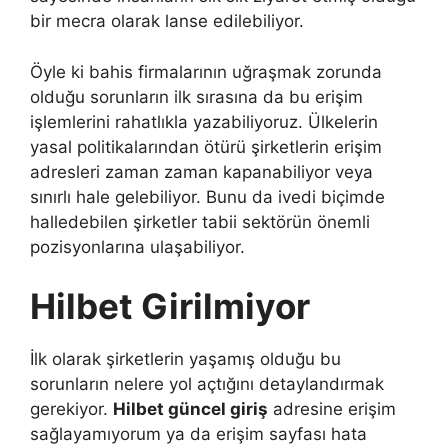
bir mecra olarak lanse edilebiliyor.
Öyle ki bahis firmalarının uğraşmak zorunda
olduğu sorunların ilk sırasına da bu erişim
işlemlerini rahatlıkla yazabiliyoruz. Ülkelerin
yasal politikalarından ötürü şirketlerin erişim
adresleri zaman zaman kapanabiliyor veya
sınırlı hale gelebiliyor. Bunu da ivedi biçimde
halledebilen şirketler tabii sektörün önemli
pozisyonlarına ulaşabiliyor.
Hilbet Girilmiyor
İlk olarak şirketlerin yaşamış olduğu bu
sorunların nelere yol açtığını detaylandırmak
gerekiyor.
Hilbet güncel giriş
adresine erişim
sağlayamıyorum ya da erişim sayfası hata