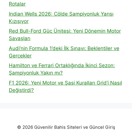
Rotalar
Indian Wells 2026: Çölde Şampiyonluk Yarışı
Kızışıyor
Red Bull-Ford Güç Ünitesi: Yeni Dönemin Motor
Savaşları
Audi’nin Formula 1’deki İlk Sınavı: Beklentiler ve
Gerçekler
Hamilton ve Ferrari Ortaklığında İkinci Sezon:
Şampiyonluk Yakın mı?
F1 2026: Yeni Motor ve Şasi Kuralları Grid’i Nasıl
Değiştirdi?
© 2026 Güvenilir Bahis Siteleri ve Güncel Giriş