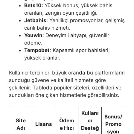
Bets10
: Yüksek bonus, yüksek bahis
oranları, zengin oyun çeşitliliği.
Jetbahis
: Yenilikçi promosyonlar, gelişmiş
canlı bahis hizmeti.
Youwin
: Deneyimli altyapı, güvenilir
ödeme.
Tempobet
: Kapsamlı spor bahisleri,
yüksek oranlar.
Kullanıcı tercihleri büyük oranda bu platformların
sunduğu güvene ve kaliteli hizmete göre
şekillenir. Tabloda popüler siteleri, özellikleri ve
sundukları öne çıkan hizmetlerle görebilirsiniz.
Kullanı
Bonus/
Site
Ödem
cı
Lisans
Promo
Adı
e Hızı
Desteğ
syon