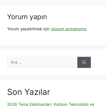
Yorum yapın
Yorum yapabilmek için
oturum açmalısınız
.
için
ara
Son Yazılar
2026 Tenis Ekipmanları: Karbon Teknolojisi ve