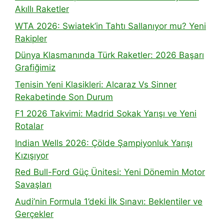
Akıllı Raketler
WTA 2026: Swiatek’in Tahtı Sallanıyor mu? Yeni
Rakipler
Dünya Klasmanında Türk Raketler: 2026 Başarı
Grafiğimiz
Tenisin Yeni Klasikleri: Alcaraz Vs Sinner
Rekabetinde Son Durum
F1 2026 Takvimi: Madrid Sokak Yarışı ve Yeni
Rotalar
Indian Wells 2026: Çölde Şampiyonluk Yarışı
Kızışıyor
Red Bull-Ford Güç Ünitesi: Yeni Dönemin Motor
Savaşları
Audi’nin Formula 1’deki İlk Sınavı: Beklentiler ve
Gerçekler