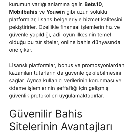
kurumun varlığı anlamına gelir.
Bets10
,
Mobilbahis
ve
Youwin
gibi uzun soluklu
platformlar, lisans belgeleriyle hizmet kalitesini
pekiştirirler. Özellikle finansal işlemlerin hız ve
güvenle yapıldığı, adil oyun ilkesinin temel
olduğu bu tür siteler, online bahis dünyasında
öne çıkar.
Lisanslı platformlar, bonus ve promosyonlardan
kazanılan tutarların da güvenle çekilebilmesini
sağlar. Ayrıca kullanıcı verilerinin korunması ve
ödeme işlemlerinin şeffaflığı için gelişmiş
güvenlik protokolleri uygulamaktadırlar.
Güvenilir Bahis
Sitelerinin Avantajları