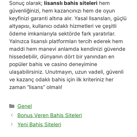
Sonuç olarak;
lisanslı bahis siteleri
hem
güvenliğinizi, hem kazancınızı hem de oyun
keyfinizi garanti altına alır. Yasal lisansları, güçlü
altyapısı, kullanıcı odaklı hizmetleri ve çeşitli
ödeme imkanlarıyla sektörde fark yaratırlar.
Yalnızca lisanslı platformları tercih ederek hem
maddi hem manevi anlamda kendinizi güvende
hissedebilir, dünyanın dört bir yanından en
popüler bahis ve casino deneyimine
ulaşabilirsiniz. Unutmayın, uzun vadeli, güvenli
ve kazanç odaklı bahis için ilk kriteriniz her
zaman “lisans” olmalı!
Kategoriler
Genel
Bonus Veren Bahis Siteleri
Yeni Bahis Siteleri