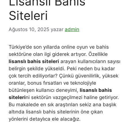
Lisanslı Bahis
Siteleri
Ağustos 10, 2025
yazar
admin
Türkiye’de son yıllarda online oyun ve bahis
sektörüne olan ilgi giderek artıyor. Özellikle
lisanslı bahis siteleri
arayan kullanıcıların sayısı
belirgin şekilde yükseldi. Peki neden bu kadar
çok tercih ediliyorlar? Çünkü güvenilirlik, yüksek
oranlar, bonus fırsatları ve teknolojiyle
bütünleşen kullanıcı deneyimi,
lisanslı bahis
siteleri
ni sektörün vazgeçilmezi haline getiriyor.
Bu makalede en sık araştırılan sekiz ana başlık
altında lisanslı bahis sitelerinin öne çıkan
yönlerini detaylıca ele alacağız.