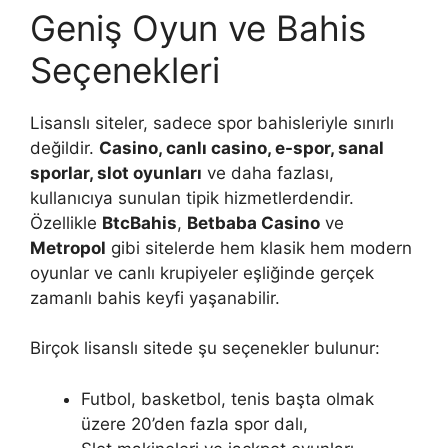
Geniş Oyun ve Bahis
Seçenekleri
Lisanslı siteler, sadece spor bahisleriyle sınırlı
değildir.
Casino, canlı casino, e-spor, sanal
sporlar, slot oyunları
ve daha fazlası,
kullanıcıya sunulan tipik hizmetlerdendir.
Özellikle
BtcBahis
,
Betbaba Casino
ve
Metropol
gibi sitelerde hem klasik hem modern
oyunlar ve canlı krupiyeler eşliğinde gerçek
zamanlı bahis keyfi yaşanabilir.
Birçok lisanslı sitede şu seçenekler bulunur:
Futbol, basketbol, tenis başta olmak
üzere 20’den fazla spor dalı,