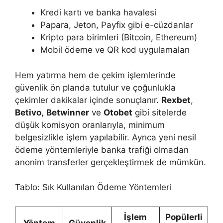
Kredi kartı ve banka havalesi
Papara, Jeton, Payfix gibi e-cüzdanlar
Kripto para birimleri (Bitcoin, Ethereum)
Mobil ödeme ve QR kod uygulamaları
Hem yatırma hem de çekim işlemlerinde
güvenlik ön planda tutulur ve çoğunlukla
çekimler dakikalar içinde sonuçlanır.
Rexbet
,
Betivo
,
Betwinner
ve
Otobet
gibi sitelerde
düşük komisyon oranlarıyla, minimum
belgesizlikle işlem yapılabilir. Ayrıca yeni nesil
ödeme yöntemleriyle banka trafiği olmadan
anonim transferler gerçekleştirmek de mümkün.
Tablo: Sık Kullanılan Ödeme Yöntemleri
İşlem
Popülerli
Yöntem
Güvenlik