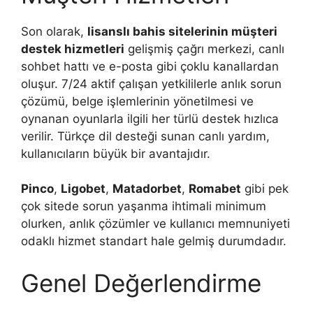
Son olarak,
lisanslı bahis sitelerinin müşteri
destek hizmetleri
gelişmiş çağrı merkezi, canlı
sohbet hattı ve e-posta gibi çoklu kanallardan
oluşur. 7/24 aktif çalışan yetkililerle anlık sorun
çözümü, belge işlemlerinin yönetilmesi ve
oynanan oyunlarla ilgili her türlü destek hızlıca
verilir. Türkçe dil desteği sunan canlı yardım,
kullanıcıların büyük bir avantajıdır.
Pinco
,
Ligobet
,
Matadorbet
,
Romabet
gibi pek
çok sitede sorun yaşanma ihtimali minimum
olurken, anlık çözümler ve kullanıcı memnuniyeti
odaklı hizmet standart hale gelmiş durumdadır.
Genel Değerlendirme