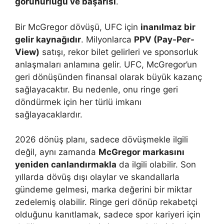
görünürlüğü ve başarısı
.
Bir McGregor dövüşü, UFC için
inanılmaz bir
gelir kaynağıdır
. Milyonlarca
PPV (Pay-Per-
View)
satışı, rekor bilet gelirleri ve sponsorluk
anlaşmaları anlamına gelir. UFC, McGregor’un
geri dönüşünden finansal olarak büyük kazanç
sağlayacaktır. Bu nedenle, onu ringe geri
döndürmek için her türlü imkanı
sağlayacaklardır.
2026 dönüş planı, sadece dövüşmekle ilgili
değil, aynı zamanda
McGregor markasını
yeniden canlandırmakla
da ilgili olabilir. Son
yıllarda dövüş dışı olaylar ve skandallarla
gündeme gelmesi, marka değerini bir miktar
zedelemiş olabilir. Ringe geri dönüp rekabetçi
olduğunu kanıtlamak, sadece spor kariyeri için