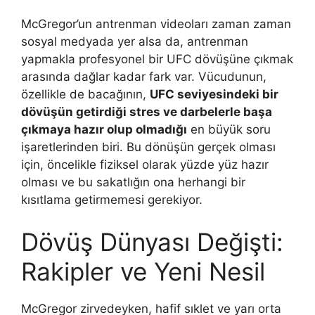
McGregor’un antrenman videoları zaman zaman
sosyal medyada yer alsa da, antrenman
yapmakla profesyonel bir UFC dövüşüne çıkmak
arasında dağlar kadar fark var. Vücudunun,
özellikle de bacağının,
UFC seviyesindeki bir
dövüşün getirdiği stres ve darbelerle başa
çıkmaya hazır olup olmadığı
en büyük soru
işaretlerinden biri. Bu dönüşün gerçek olması
için, öncelikle fiziksel olarak yüzde yüz hazır
olması ve bu sakatlığın ona herhangi bir
kısıtlama getirmemesi gerekiyor.
Dövüş Dünyası Değişti:
Rakipler ve Yeni Nesil
McGregor zirvedeyken, hafif sıklet ve yarı orta