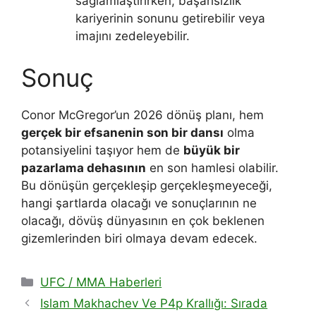
sağlamlaştırırken, başarısızlık
kariyerinin sonunu getirebilir veya
imajını zedeleyebilir.
Sonuç
Conor McGregor’un 2026 dönüş planı, hem
gerçek bir efsanenin son bir dansı
olma
potansiyelini taşıyor hem de
büyük bir
pazarlama dehasının
en son hamlesi olabilir.
Bu dönüşün gerçekleşip gerçekleşmeyeceği,
hangi şartlarda olacağı ve sonuçlarının ne
olacağı, dövüş dünyasının en çok beklenen
gizemlerinden biri olmaya devam edecek.
Kategoriler
UFC / MMA Haberleri
Islam Makhachev Ve P4p Krallığı: Sırada