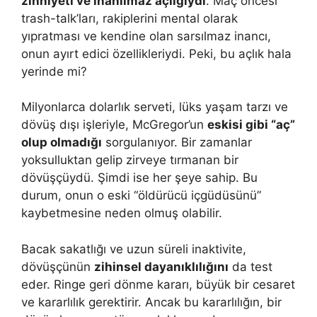
zihniyeti ve inanılmaz açlığıydı
. Maç öncesi
trash-talk’ları, rakiplerini mental olarak
yıpratması ve kendine olan sarsılmaz inancı,
onun ayırt edici özellikleriydi. Peki, bu açlık hala
yerinde mi?
Milyonlarca dolarlık serveti, lüks yaşam tarzı ve
dövüş dışı işleriyle, McGregor’un
eskisi gibi “aç”
olup olmadığı
sorgulanıyor. Bir zamanlar
yoksulluktan gelip zirveye tırmanan bir
dövüşçüydü. Şimdi ise her şeye sahip. Bu
durum, onun o eski “öldürücü içgüdüsünü”
kaybetmesine neden olmuş olabilir.
Bacak sakatlığı ve uzun süreli inaktivite,
dövüşçünün
zihinsel dayanıklılığını
da test
eder. Ringe geri dönme kararı, büyük bir cesaret
ve kararlılık gerektirir. Ancak bu kararlılığın, bir