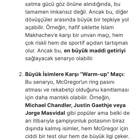
satma gücü göz önüne alındığında, bu
tamamen imkansız değil. Ancak bu, diğer
dövüşçüler arasında büyük bir tepkiye yol
açabilir. Örneğin, hafif sıklette Islam
Makhachev’e karşı bir unvan maçı, hem
çok riskli hem de sportif açıdan tartışmalı
olur. Ancak bu,
en büyük maddi getiriyi
sağlayacak senaryo olabilir.
Büyük İsimlere Karşı “Warm-up” Maçı:
Bu senaryo, McGregor’un ring pasını
atması ve rekabetçi olduğunu kanıtlaması
için daha mantıklı olabilir. Örneğin,
Michael Chandler, Justin Gaethje veya
Jorge Masvidal
gibi popüler ama belki de
an itibarıyla şampiyonluk potasının biraz
dışında kalmış isimler, hem McGregor için
ciddi bir test olur hem de büyük ilgi çeker.