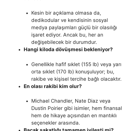
Kesin bir açıklama olmasa da,
dedikodular ve kendisinin sosyal
medya paylaşımları güçlü bir olasılığı
işaret ediyor. Ancak bu, her an
değişebilecek bir durumdur.
Hangi kiloda dövüşmesi bekleniyor?
Genellikle hafif sıklet (155 lb) veya yarı
orta sıklet (170 lb) konuşuluyor; bu,
rakibe ve kişisel tercihe bağlı olacaktır.
En olası rakibi kim olur?
Michael Chandler, Nate Diaz veya
Dustin Poirier gibi isimler, hem finansal
hem de hikaye açısından en mantıklı
seçenekler arasında.
Bacak sakatlığı tamamen iyileşti mi?