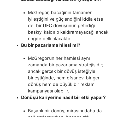
McGregor, bacağının tamamen
iyileştiğini ve güçlendiğini iddia etse
de, bir UFC dövüşünün getirdiği
baskıyı kaldırıp kaldıramayacağı ancak
ringde belli olacaktır.
Bu bir pazarlama hilesi mi?
McGregor’un her hamlesi aynı
zamanda bir pazarlama stratejisidir;
ancak gerçek bir dövüş isteğiyle
birleştiğinde, hem efsanevi bir geri
dönüş hem de büyük bir reklam
kampanyası olabilir.
Dönüşü kariyerine nasıl bir etki yapar?
Başarılı bir dönüş, mirasını daha da