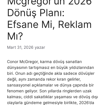
Mcgregor’un 2026
Dönüş Planı:
Efsane Mi, Reklam
Mı?
Mart 31, 2026
yazar
Conor McGregor, karma dövüş sanatları
dünyasının tartışmasız en büyük yıldızlarından
biri. Onun adı geçtiğinde akla sadece dövüşler
değil, aynı zamanda rekor kıran gelirler,
sansasyonel açıklamalar ve dünya çapında bir
fenomen geliyor. Son yıllarda ringlerden uzak
kalması, ciddi sakatlıklar yaşaması ve dövüş dışı
olaylarla gündeme gelmesiyle birlikte, 2026’da