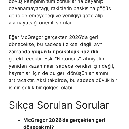
dövüş kampının tüm zorluklarına dayanıp
dayanamayacağı, rakiplerin baskısına göğüs
gerip geremeyeceği ve yenilgiyi göze alıp
alamayacağı önemli sorular.
Eğer McGregor gerçekten 2026’da geri
dönecekse, bu sadece fiziksel değil, aynı
zamanda
yoğun bir psikolojik hazırlık
gerektirecektir. Eski “Notorious” zihniyetini
yeniden kazanması, sadece kendisi için değil,
hayranları için de bu geri dönüşün anlamını
artıracaktır. Aksi takdirde, bu sadece büyük bir
ismin soluk bir gölgesi olabilir.
Sıkça Sorulan Sorular
McGregor 2026’da gerçekten geri
dönecek mi?