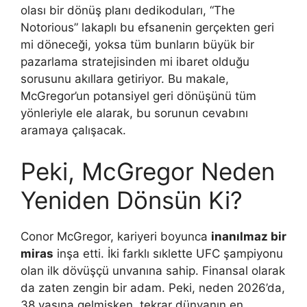
olası bir dönüş planı dedikoduları, “The
Notorious” lakaplı bu efsanenin gerçekten geri
mi döneceği, yoksa tüm bunların büyük bir
pazarlama stratejisinden mi ibaret olduğu
sorusunu akıllara getiriyor. Bu makale,
McGregor’un potansiyel geri dönüşünü tüm
yönleriyle ele alarak, bu sorunun cevabını
aramaya çalışacak.
Peki, McGregor Neden
Yeniden Dönsün Ki?
Conor McGregor, kariyeri boyunca
inanılmaz bir
miras
inşa etti. İki farklı sıklette UFC şampiyonu
olan ilk dövüşçü unvanına sahip. Finansal olarak
da zaten zengin bir adam. Peki, neden 2026’da,
38 yaşına gelmişken, tekrar dünyanın en