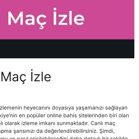
Maç İzle
izlemenin heyecanını doyasıya yaşamanızı sağlayan
iye’nin en popüler online bahis sitelerinden biri olan
nlı olarak izleme imkanı sunmaktadır. Canlı maç
pma şansınızı da değerlendirebilirsiniz. Şimdi,
u ve nasıl erişilebileceğini daha detaylı bir şekilde