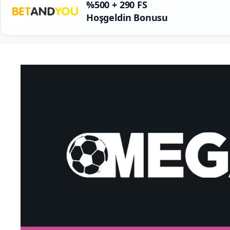
%500 + 290 FS
Hoşgeldin Bonusu