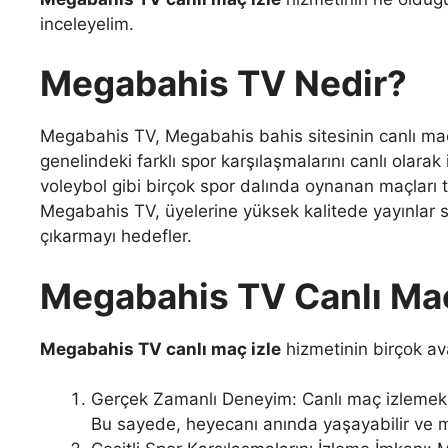
inceleyelim.
Megabahis TV Nedir?
Megabahis TV, Megabahis bahis sitesinin canlı maç 
genelindeki farklı spor karşılaşmalarını canlı olarak
voleybol gibi birçok spor dalında oynanan maçları ta
Megabahis TV, üyelerine yüksek kalitede yayınlar 
çıkarmayı hedefler.
Megabahis TV Canlı Maç 
Megabahis TV canlı maç izle
hizmetinin birçok ava
Gerçek Zamanlı Deneyim: Canlı maç izlemek, 
Bu sayede, heyecanı anında yaşayabilir ve ma