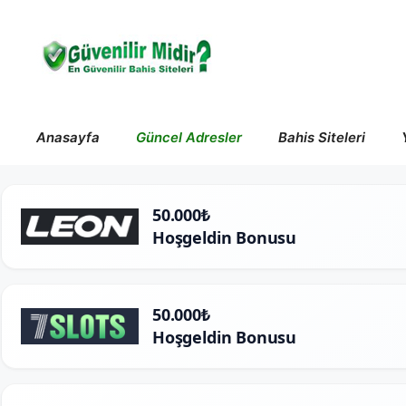
İçeriğe
atla
Anasayfa
Güncel Adresler
Bahis Siteleri
50.000₺
Hoşgeldin Bonusu
50.000₺
Hoşgeldin Bonusu