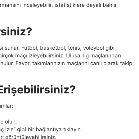
mansını inceleyebilir, istatistiklere dayalı bahis
rsiniz?
 sunar. Futbol, basketbol, tenis, voleybol gibi
çok maçı izleyebilirsiniz. Ulusal lig maçlarından
ulur. Favori takımlarınızın maçlarını canlı olarak takip
rişebilirsiniz?
ımlar:
e olun.
zle” gibi bir bağlantıya tıklayın.
ı görüntüleyebilirsiniz.