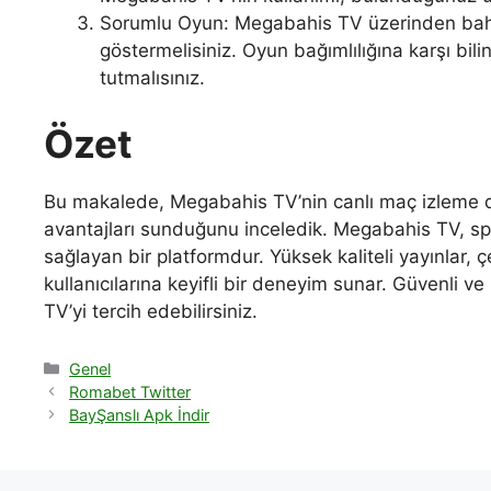
Sorumlu Oyun: Megabahis TV üzerinden bah
göstermelisiniz. Oyun bağımlılığına karşı bilin
tutmalısınız.
Özet
Bu makalede, Megabahis TV’nin canlı maç izleme dene
avantajları sunduğunu inceledik. Megabahis TV, sp
sağlayan bir platformdur. Yüksek kaliteli yayınlar, çeş
kullanıcılarına keyifli bir deneyim sunar. Güvenli v
TV’yi tercih edebilirsiniz.
Kategoriler
Genel
Romabet Twitter
BayŞanslı Apk İndir