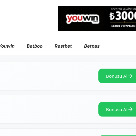
Youwin
Betboo
Restbet
Betpas
Bonusu Al
Bonusu Al