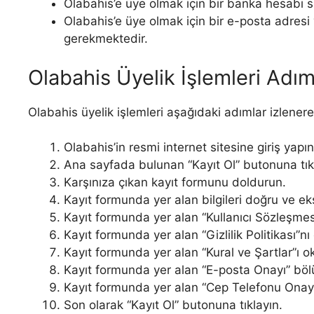
Olabahis’e üye olmak için bir banka hesabı 
Olabahis’e üye olmak için bir e-posta adresi
gerekmektedir.
Olabahis Üyelik İşlemleri Adım
Olabahis üyelik işlemleri aşağıdaki adımlar izlener
Olabahis’in resmi internet sitesine giriş yapın
Ana sayfada bulunan “Kayıt Ol” butonuna tık
Karşınıza çıkan kayıt formunu doldurun.
Kayıt formunda yer alan bilgileri doğru ve ek
Kayıt formunda yer alan “Kullanıcı Sözleşmes
Kayıt formunda yer alan “Gizlilik Politikası”n
Kayıt formunda yer alan “Kural ve Şartlar”ı 
Kayıt formunda yer alan “E-posta Onayı” bö
Kayıt formunda yer alan “Cep Telefonu Onay
Son olarak “Kayıt Ol” butonuna tıklayın.