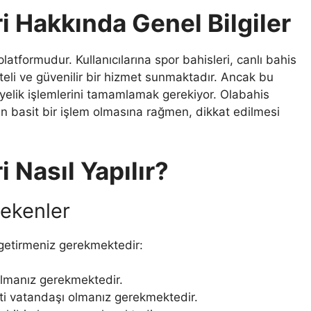
i Hakkında Genel Bilgiler
latformudur. Kullanıcılarına spor bahisleri, canlı bahis
teli ve güvenilir bir hizmet sunmaktadır. Ancak bu
yelik işlemlerini tamamlamak gerekiyor. Olabahis
n basit bir işlem olmasına rağmen, dikkat edilmesi
 Nasıl Yapılır?
rekenler
 getirmeniz gerekmektedir:
olmanız gerekmektedir.
ti vatandaşı olmanız gerekmektedir.