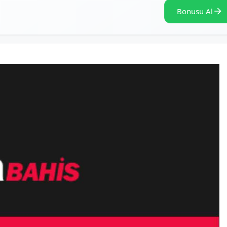
Bonusu Al