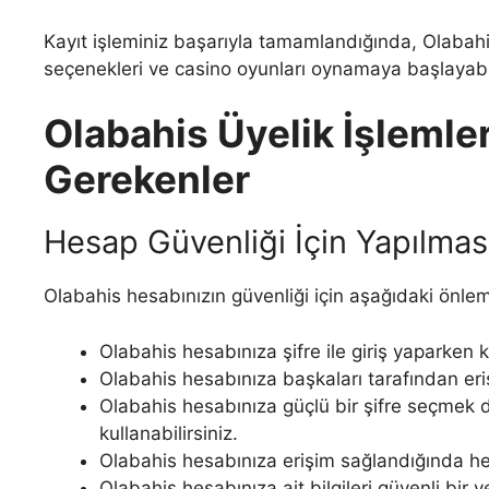
Kayıt işleminiz başarıyla tamamlandığında, Olabahis
seçenekleri ve casino oyunları oynamaya başlayabil
Olabahis Üyelik İşlemle
Gerekenler
Hesap Güvenliği İçin Yapılmas
Olabahis hesabınızın güvenliği için aşağıdaki önlem
Olabahis hesabınıza şifre ile giriş yaparken k
Olabahis hesabınıza başkaları tarafından eri
Olabahis hesabınıza güçlü bir şifre seçmek dı
kullanabilirsiniz.
Olabahis hesabınıza erişim sağlandığında hes
Olabahis hesabınıza ait bilgileri güvenli bir 