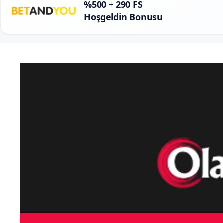
%500 + 290 FS
Hoşgeldin Bonusu