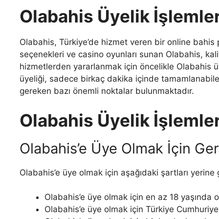
Olabahis Üyelik İşlemler
Olabahis, Türkiye’de hizmet veren bir online bahis p
seçenekleri ve casino oyunları sunan Olabahis, kali
hizmetlerden yararlanmak için öncelikle Olabahis ü
üyeliği, sadece birkaç dakika içinde tamamlanabile
gereken bazı önemli noktalar bulunmaktadır.
Olabahis Üyelik İşlemleri
Olabahis’e Üye Olmak İçin Ge
Olabahis’e üye olmak için aşağıdaki şartları yerine
Olabahis’e üye olmak için en az 18 yaşında 
Olabahis’e üye olmak için Türkiye Cumhuriye