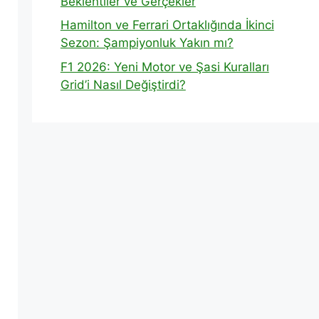
Beklentiler ve Gerçekler
Hamilton ve Ferrari Ortaklığında İkinci
Sezon: Şampiyonluk Yakın mı?
F1 2026: Yeni Motor ve Şasi Kuralları
Grid’i Nasıl Değiştirdi?