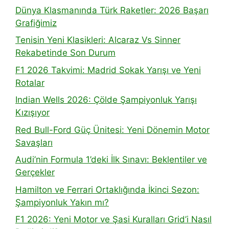
Dünya Klasmanında Türk Raketler: 2026 Başarı
Grafiğimiz
Tenisin Yeni Klasikleri: Alcaraz Vs Sinner
Rekabetinde Son Durum
F1 2026 Takvimi: Madrid Sokak Yarışı ve Yeni
Rotalar
Indian Wells 2026: Çölde Şampiyonluk Yarışı
Kızışıyor
Red Bull-Ford Güç Ünitesi: Yeni Dönemin Motor
Savaşları
Audi’nin Formula 1’deki İlk Sınavı: Beklentiler ve
Gerçekler
Hamilton ve Ferrari Ortaklığında İkinci Sezon:
Şampiyonluk Yakın mı?
F1 2026: Yeni Motor ve Şasi Kuralları Grid’i Nasıl