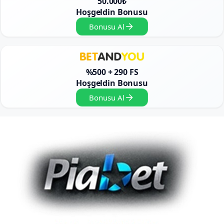
50.000₺
Hoşgeldin Bonusu
Bonusu Al
%500 + 290 FS
Hoşgeldin Bonusu
Bonusu Al