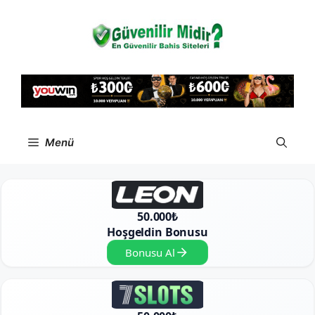
İçeriğe
atla
Menü
50.000₺
Hoşgeldin Bonusu
Bonusu Al