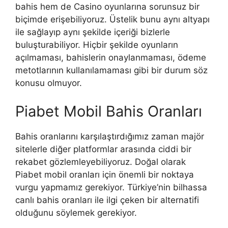
bahis hem de Casino oyunlarına sorunsuz bir
biçimde erişebiliyoruz. Üstelik bunu aynı altyapı
ile sağlayıp aynı şekilde içeriği bizlerle
buluşturabiliyor. Hiçbir şekilde oyunların
açılmaması, bahislerin onaylanmaması, ödeme
metotlarının kullanılamaması gibi bir durum söz
konusu olmuyor.
Piabet Mobil Bahis Oranları
Bahis oranlarını karşılaştırdığımız zaman majör
sitelerle diğer platformlar arasında ciddi bir
rekabet gözlemleyebiliyoruz. Doğal olarak
Piabet mobil oranları için önemli bir noktaya
vurgu yapmamız gerekiyor. Türkiye’nin bilhassa
canlı bahis oranları ile ilgi çeken bir alternatifi
olduğunu söylemek gerekiyor.