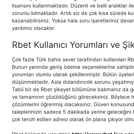
lisansını kullanmaktadır. Düzenli ve belli aralıklar i
zorunlu kılmaktadır. Artık siz de çok kısa sürede kul
kazanabilirsiniz. Yoksa hala soru işaretleriniz dev
yardımcı olacaktır.
Rbet Kullanıcı Yorumları ve Şik
Çok fazla Türk bahis sever tarafından kullanılan R
Bunun yanında geniş ödeme seçeneklerine sahiptir.
yorumları olumlu olarak şekillenmiştir. Bütün üyeler
düşünmektedir. Asla dolandırıcılık sorunu yaşatm
Tabii bir de Rbet şikayet bölümüne bakmanız da ger
ve tamamının çözüldüğünü göreceksiniz. Böylece he
çözümlerini öğrenmiş olacaksınız. Güven konusund
taleplerinizin sadece 5 dakikada yerine geleceğini
çok tercih edilen adresi olarak ön plana çıkıyor olmas