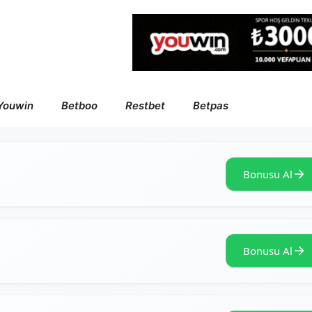
Youwin
Betboo
Restbet
Betpas
Bonusu Al
Bonusu Al