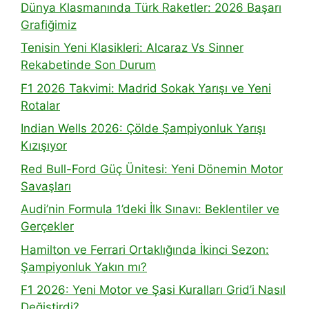
Dünya Klasmanında Türk Raketler: 2026 Başarı
Grafiğimiz
Tenisin Yeni Klasikleri: Alcaraz Vs Sinner
Rekabetinde Son Durum
F1 2026 Takvimi: Madrid Sokak Yarışı ve Yeni
Rotalar
Indian Wells 2026: Çölde Şampiyonluk Yarışı
Kızışıyor
Red Bull-Ford Güç Ünitesi: Yeni Dönemin Motor
Savaşları
Audi’nin Formula 1’deki İlk Sınavı: Beklentiler ve
Gerçekler
Hamilton ve Ferrari Ortaklığında İkinci Sezon:
Şampiyonluk Yakın mı?
F1 2026: Yeni Motor ve Şasi Kuralları Grid’i Nasıl
Değiştirdi?