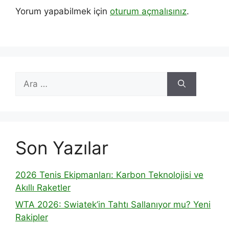
Yorum yapabilmek için
oturum açmalısınız
.
için
ara
Son Yazılar
2026 Tenis Ekipmanları: Karbon Teknolojisi ve
Akıllı Raketler
WTA 2026: Swiatek’in Tahtı Sallanıyor mu? Yeni
Rakipler