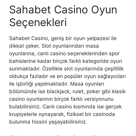
Sahabet Casino Oyun
Seçenekleri
Sahabet Casino, geniş bir oyun yelpazesi ile
dikkat çeker. Slot oyunlarından masa
oyunlarına, canlı casino seçeneklerinden spor
bahislerine kadar birçok farklı kategoride oyun
sunmaktadır. Özellikle slot oyunlarında çeşitlilik
oldukça fazladır ve en popüler oyun sağlayıcıları
ile işbirliği yapılmaktadır. Masa oyunları
bölümünde ise blackjack, rulet, poker gibi klasik
casino oyunlarının birçok farklı versiyonunu
bulabilirsiniz. Canlı casino kısmında ise gerçek
krupiyelerle oynayarak, fiziksel bir casinoda
bulunma hissini yaşayabilirsiniz.