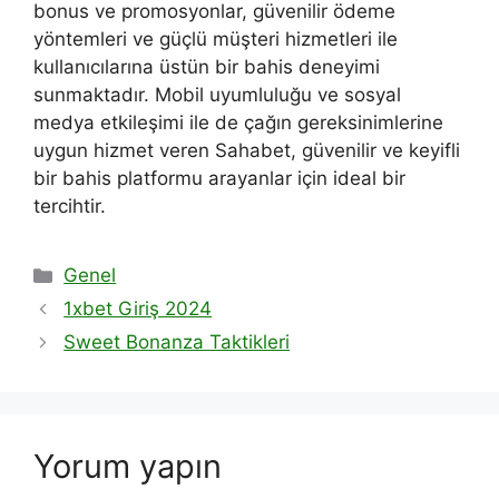
bonus ve promosyonlar, güvenilir ödeme
yöntemleri ve güçlü müşteri hizmetleri ile
kullanıcılarına üstün bir bahis deneyimi
sunmaktadır. Mobil uyumluluğu ve sosyal
medya etkileşimi ile de çağın gereksinimlerine
uygun hizmet veren Sahabet, güvenilir ve keyifli
bir bahis platformu arayanlar için ideal bir
tercihtir.
Kategoriler
Genel
1xbet Giriş 2024
Sweet Bonanza Taktikleri
Yorum yapın