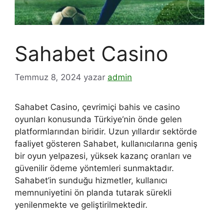
Sahabet Casino
Temmuz 8, 2024
yazar
admin
Sahabet Casino, çevrimiçi bahis ve casino
oyunları konusunda Türkiye’nin önde gelen
platformlarından biridir. Uzun yıllardır sektörde
faaliyet gösteren Sahabet, kullanıcılarına geniş
bir oyun yelpazesi, yüksek kazanç oranları ve
güvenilir ödeme yöntemleri sunmaktadır.
Sahabet’in sunduğu hizmetler, kullanıcı
memnuniyetini ön planda tutarak sürekli
yenilenmekte ve geliştirilmektedir.