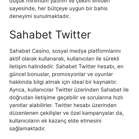
düşük minimum yatırım ve çekim limitleri
sayesinde, her bütçeye uygun bir bahis
deneyimi sunulmaktadır.
Sahabet Twitter
Sahabet Casino, sosyal medya platformlarını
aktif olarak kullanarak, kullanıcıları ile sürekli
iletişim halindedir. Sahabet Twitter hesabı, en
güncel bonuslar, promosyonlar ve oyunlar
hakkında bilgi almak için ideal bir kaynaktır.
Ayrıca, kullanıcılar Twitter üzerinden Sahabet ile
doğrudan iletişime geçebilir ve sorularına hızlı
yanıtlar alabilirler. Twitter hesabı üzerinden
düzenlenen çekilişler ve özel kampanyalar da,
kullanıcıların ek kazanç elde etmesini
sağlamaktadır.