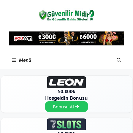
İçeriğe
atla
Menü
50.000₺
Hoşgeldin Bonusu
Bonusu Al