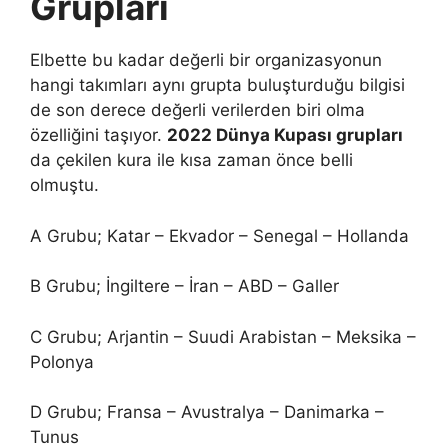
Grupları
Elbette bu kadar değerli bir organizasyonun
hangi takımları aynı grupta buluşturduğu bilgisi
de son derece değerli verilerden biri olma
özelliğini taşıyor.
2022 Dünya Kupası grupları
da çekilen kura ile kısa zaman önce belli
olmuştu.
A Grubu; Katar – Ekvador – Senegal – Hollanda
B Grubu; İngiltere – İran – ABD – Galler
C Grubu; Arjantin – Suudi Arabistan – Meksika –
Polonya
D Grubu; Fransa – Avustralya – Danimarka –
Tunus