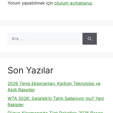
Yorum yapabilmek için
oturum açmalısınız
.
için
ara
Son Yazılar
2026 Tenis Ekipmanları: Karbon Teknolojisi ve
Akıllı Raketler
WTA 2026: Swiatek’in Tahtı Sallanıyor mu? Yeni
Rakipler