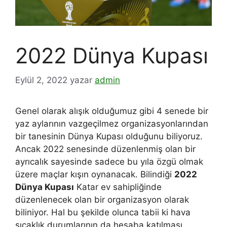
2022 Dünya Kupası
Eylül 2, 2022
yazar
admin
Genel olarak alışık olduğumuz gibi 4 senede bir
yaz aylarının vazgeçilmez organizasyonlarından
bir tanesinin Dünya Kupası olduğunu biliyoruz.
Ancak 2022 senesinde düzenlenmiş olan bir
ayrıcalık sayesinde sadece bu yıla özgü olmak
üzere maçlar kışın oynanacak. Bilindiği
2022
Dünya Kupası
Katar ev sahipliğinde
düzenlenecek olan bir organizasyon olarak
biliniyor. Hal bu şekilde olunca tabii ki hava
sıcaklık durumlarının da hesaba katılması