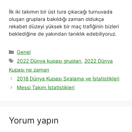
İlk iki takımın bir üst tura çıkacağı turnuvada
oluşan gruplara bakıldığı zaman oldukça
rekabet düzeyi yüksek bir maç trafiğinin bizleri
beklediğine de yakından tanıklık edebiliyoruz.
Kategoriler
Genel
Etiketler
2022 Dünya kupası grupları
,
2022 Dünya
Kupası ne zaman
2018 Dünya Kupası Sıralama ve İstatistikleri
Messi Takım İstatistikleri
Yorum yapın