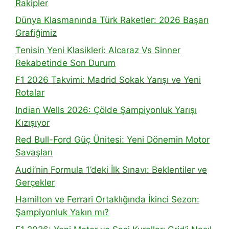
Rakipler
Dünya Klasmanında Türk Raketler: 2026 Başarı
Grafiğimiz
Tenisin Yeni Klasikleri: Alcaraz Vs Sinner
Rekabetinde Son Durum
F1 2026 Takvimi: Madrid Sokak Yarışı ve Yeni
Rotalar
Indian Wells 2026: Çölde Şampiyonluk Yarışı
Kızışıyor
Red Bull-Ford Güç Ünitesi: Yeni Dönemin Motor
Savaşları
Audi’nin Formula 1’deki İlk Sınavı: Beklentiler ve
Gerçekler
Hamilton ve Ferrari Ortaklığında İkinci Sezon:
Şampiyonluk Yakın mı?