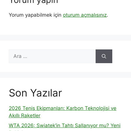
Yorum yapabilmek için
oturum açmalısınız
.
için
ara
Son Yazılar
2026 Tenis Ekipmanları: Karbon Teknolojisi ve
Akıllı Raketler
WTA 2026: Swiatek’in Tahtı Sallanıyor mu? Yeni