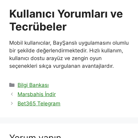
Kullanıcı Yorumları ve
Tecrübeler
Mobil kullanıcılar, BayŞanslı uygulamasını olumlu
bir şekilde değerlendirmektedir. Hızlı kullanım,
kullanıcı dostu arayüz ve zengin oyun
seçenekleri sıkça vurgulanan avantajlardır.
Kategoriler
Bilgi Bankası
Marsbahis İndir
Bet365 Telegram
Yorum yapın