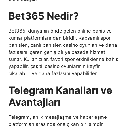
Bet365 Nedir?
Bet365, dünyanın önde gelen online bahis ve
kumar platformlarından biridir. Kapsamlı spor
bahisleri, canlı bahisler, casino oyunları ve daha
fazlasını içeren geniş bir yelpazede hizmet
sunar. Kullanıcılar, favori spor etkinliklerine bahis
yapabilir, çeşitli casino oyunlarının keyfini
çıkarabilir ve daha fazlasını yapabilirler.
Telegram Kanalları ve
Avantajları
Telegram, anlık mesajlaşma ve haberleşme
platformları arasında öne çıkan bir isimdir.