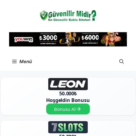
İçeriğe
atla
Menü
50.000₺
Hoşgeldin Bonusu
Bonusu Al