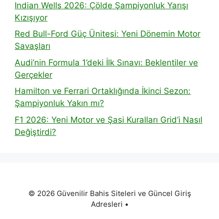
Indian Wells 2026: Çölde Şampiyonluk Yarışı
Kızışıyor
Red Bull-Ford Güç Ünitesi: Yeni Dönemin Motor
Savaşları
Audi’nin Formula 1’deki İlk Sınavı: Beklentiler ve
Gerçekler
Hamilton ve Ferrari Ortaklığında İkinci Sezon:
Şampiyonluk Yakın mı?
F1 2026: Yeni Motor ve Şasi Kuralları Grid’i Nasıl
Değiştirdi?
© 2026 Güvenilir Bahis Siteleri ve Güncel Giriş
Adresleri
•