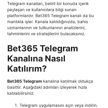
Telegram kanalları, belirli bir konuda içerik
paylaşan ve kullanıcılara bilgi sunan
platformlardır. Bet365 Telegram kanalı da bu
mantıkla işler. Kanala katıldığınızda, bahis
uzmanlarının ve tutkunlarının analizlerini,
tahminlerini ve stratejilerini bulacaksınız.
Bet365 Telegram
Kanalına Nasıl
Katılırım?
Bet365 Telegram
kanalına katılmak oldukça
basittir. Aşağıdaki adımları izleyerek hızla
katılabilirsiniz:
Telegram uygulamasını açın veya indirin.