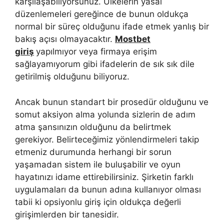
karşılaşabiliyorsunuz. Ülkelerin yasal
düzenlemeleri gereğince de bunun oldukça
normal bir süreç olduğunu ifade etmek yanlış bir
bakış açısı olmayacaktır.
Mostbet
giriş
yapılmıyor veya firmaya erişim
sağlayamıyorum gibi ifadelerin de sık sık dile
getirilmiş olduğunu biliyoruz.
Ancak bunun standart bir prosedür olduğunu ve
somut aksiyon alma yolunda sizlerin de adım
atma şansınızın olduğunu da belirtmek
gerekiyor. Belirteceğimiz yönlendirmeleri takip
etmeniz durumunda herhangi bir sorun
yaşamadan sistem ile buluşabilir ve oyun
hayatınızı idame ettirebilirsiniz. Şirketin farklı
uygulamaları da bunun adına kullanıyor olması
tabii ki opsiyonlu giriş için oldukça değerli
girişimlerden bir tanesidir.