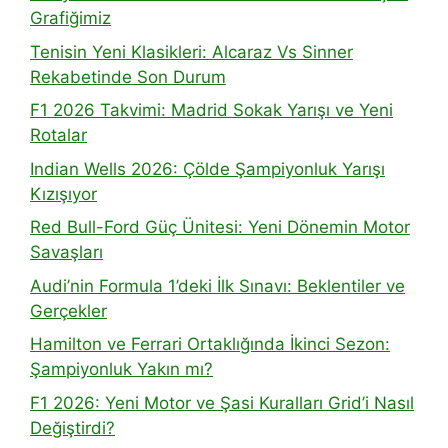
Grafiğimiz
Tenisin Yeni Klasikleri: Alcaraz Vs Sinner
Rekabetinde Son Durum
F1 2026 Takvimi: Madrid Sokak Yarışı ve Yeni
Rotalar
Indian Wells 2026: Çölde Şampiyonluk Yarışı
Kızışıyor
Red Bull-Ford Güç Ünitesi: Yeni Dönemin Motor
Savaşları
Audi’nin Formula 1’deki İlk Sınavı: Beklentiler ve
Gerçekler
Hamilton ve Ferrari Ortaklığında İkinci Sezon:
Şampiyonluk Yakın mı?
F1 2026: Yeni Motor ve Şasi Kuralları Grid’i Nasıl
Değiştirdi?