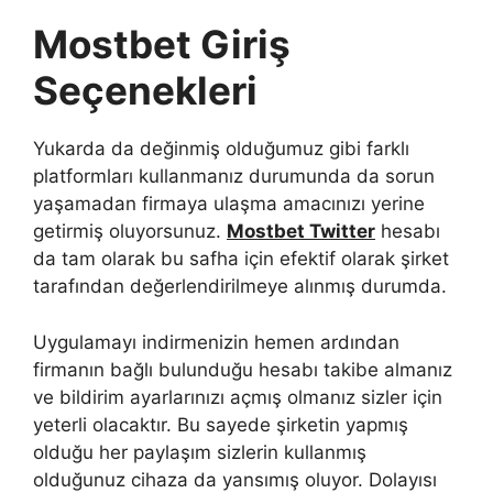
Mostbet Giriş
Seçenekleri
Yukarda da değinmiş olduğumuz gibi farklı
platformları kullanmanız durumunda da sorun
yaşamadan firmaya ulaşma amacınızı yerine
getirmiş oluyorsunuz.
Mostbet Twitter
hesabı
da tam olarak bu safha için efektif olarak şirket
tarafından değerlendirilmeye alınmış durumda.
Uygulamayı indirmenizin hemen ardından
firmanın bağlı bulunduğu hesabı takibe almanız
ve bildirim ayarlarınızı açmış olmanız sizler için
yeterli olacaktır. Bu sayede şirketin yapmış
olduğu her paylaşım sizlerin kullanmış
olduğunuz cihaza da yansımış oluyor. Dolayısı