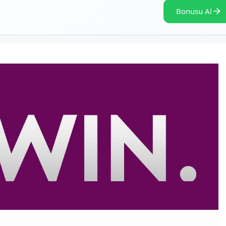
Bonusu Al