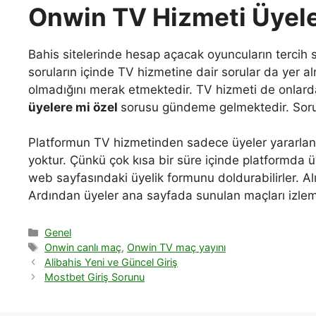
Onwin TV Hizmeti Üyele
Bahis sitelerinde hesap açacak oyuncuların tercih sü
soruların içinde TV hizmetine dair sorular da yer a
olmadığını merak etmektedir. TV hizmeti de onlard
üyelere mi özel
sorusu gündeme gelmektedir. Sorun
Platformun TV hizmetinden sadece üyeler yararlana
yoktur. Çünkü çok kısa bir süre içinde platformda
web sayfasındaki üyelik formunu doldurabilirler. Alına
Ardından üyeler ana sayfada sunulan maçları izleme
Kategoriler
Genel
Etiketler
Onwin canlı maç
,
Onwin TV maç yayını
Alibahis Yeni ve Güncel Giriş
Mostbet Giriş Sorunu