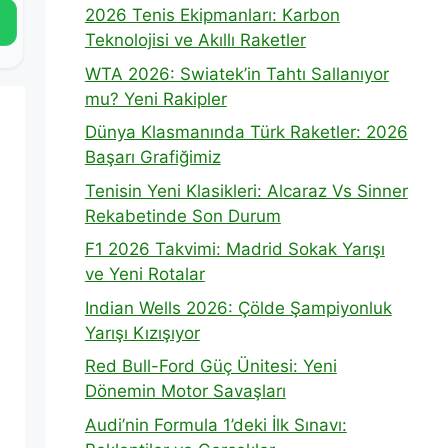
2026 Tenis Ekipmanları: Karbon
Teknolojisi ve Akıllı Raketler
WTA 2026: Swiatek’in Tahtı Sallanıyor
mu? Yeni Rakipler
Dünya Klasmanında Türk Raketler: 2026
Başarı Grafiğimiz
Tenisin Yeni Klasikleri: Alcaraz Vs Sinner
Rekabetinde Son Durum
F1 2026 Takvimi: Madrid Sokak Yarışı
ve Yeni Rotalar
Indian Wells 2026: Çölde Şampiyonluk
Yarışı Kızışıyor
Red Bull-Ford Güç Ünitesi: Yeni
Dönemin Motor Savaşları
Audi’nin Formula 1’deki İlk Sınavı: